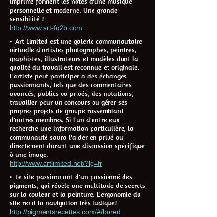
imprime forment les notes d'une musique
personnelle et moderne. Une grande
sensibilité !
http://www.art-fg2b.com
• Art Limited est une galerie communautaire
virtuelle d'artistes photographes, peintres,
graphistes, illustrateurs et modèles dont la
qualité du travail est reconnue et originale.
L'artiste peut participer a des échanges
passionnants, tels que des commentaires
avancés, publics ou privés, des notations,
travailler pour un concours ou gérer ses
propres projets de groupe rassemblant
d'autres membres. Si l'un d'entre eux
recherche une information particulière, la
communauté saura l'aider en privé ou
directement durant une discussion spécifique
à une image.
http://www.artlimited.net/?lg=fr
• Le site passionnant d'un passionné des
pigments, qui révèle une multitude de secrets
sur la couleur et la peinture. L'ergonomie du
site rend la navigation très ludique!
http://pigmentsrecettes.com/#/bored