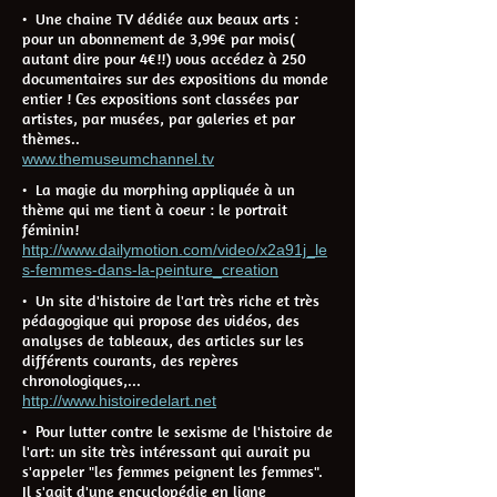
• Une chaine TV dédiée aux beaux arts :
pour un abonnement de 3,99€ par mois(
autant dire pour 4€!!) vous accédez à 250
documentaires sur des expositions du monde
entier ! Ces expositions sont classées par
artistes, par musées, par galeries et par
thèmes..
www.themuseumchannel.tv
• La magie du morphing appliquée à un
thème qui me tient à coeur : le portrait
féminin!
http://www.dailymotion.com/video/x2a91j_le
s-femmes-dans-la-peinture_creation
• Un site d'histoire de l'art très riche et très
pédagogique qui propose des vidéos, des
analyses de tableaux, des articles sur les
différents courants, des repères
chronologiques,...
http://www.histoiredelart.net
• Pour lutter contre le sexisme de l'histoire de
l'art: un site très intéressant qui aurait pu
s'appeler "les femmes peignent les femmes".
Il s'agit d'une encyclopédie en ligne