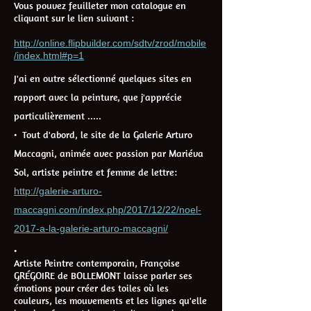
Vous pouvez feuilleter mon catalogue en
cliquant sur le lien suivant :
http://online.flipbuilder.com/sdtv/zrod/mobile
/index.html#p=1
J'ai en outre sélectionné quelques sites en
rapport avec la peinture, que j'apprécie
particulièrement .....
• Tout d'abord, le site de la Galerie Arturo
Maccagni, animée avec passion par Mariéva
Sol, artiste peintre et femme de lettre:
http://galerie-arturo-
maccagni.com/index.php/2017/12/22/noel-
2017-a-la-galerie-arturo-maccagni/
•
Artiste Peintre contemporain, Françoise
GRÉGOIRE de BOLLEMONT laisse parler ses
émotions pour créer des toiles où les
couleurs, les mouvements et les lignes qu'elle